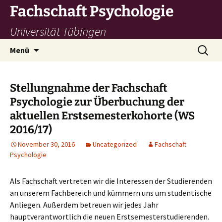
Zum
Fachschaft Psychologie
Inhalt
Universität Tübingen
springen
Suchen
Menü
nach:
Stellungnahme der Fachschaft
Psychologie zur Überbuchung der
aktuellen Erstsemesterkohorte (WS
2016/17)
November 30, 2016
Uncategorized
Fachschaft
Psychologie
Als Fachschaft vertreten wir die Interessen der Studierenden
an unserem Fachbereich und kümmern uns um studentische
Anliegen. Außerdem betreuen wir jedes Jahr
hauptverantwortlich die neuen Erstsemesterstudierenden.