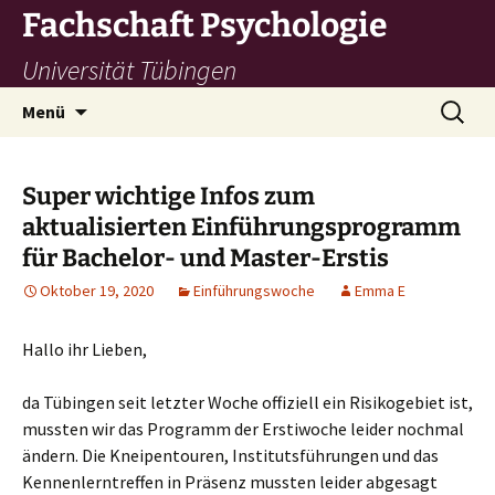
Zum
Fachschaft Psychologie
Inhalt
Universität Tübingen
springen
Suchen
Menü
nach:
Super wichtige Infos zum
aktualisierten Einführungsprogramm
für Bachelor- und Master-Erstis
Oktober 19, 2020
Einführungswoche
Emma E
Hallo ihr Lieben,
da Tübingen seit letzter Woche offiziell ein Risikogebiet ist,
mussten wir das Programm der Erstiwoche leider nochmal
ändern. Die Kneipentouren, Institutsführungen und das
Kennenlerntreffen in Präsenz mussten leider abgesagt